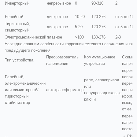
Инверторный
непрерывное
0
90-310
2
Релейный
дискретное
10-20
120-276
от 5 до 10
Тиристорный,
дискретное
5-20
120-276
от 5 до 10
симисторный
Электромеханический
плавное
>100
130-276
2-3
Наглядно сравним особенности коррекции сетевого напряжения инвер
предыдущего поколения.
Преобразователь
Коммутационное
Схема п
Тип устройства
напряжения
устройство
напряж
переме
Релейный,
напряж
реле, сервопривод
электромеханический
переме
или
или симисторный/
автотрансформатор
напряж
полупроводниковые
тиристорный
(форма 
ключи
стабилизатор
выходе 
от её ф
переме
напряж
постоян
→ пере