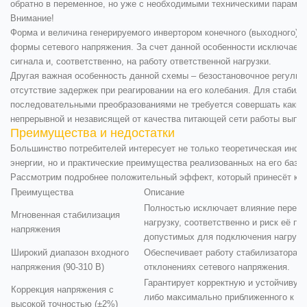
обратно в переменное, но уже с необходимыми техническими парамет
Внимание!
Форма и величина генерируемого инвертором конечного (выходного) н
формы сетевого напряжения. За счет данной особенности исключаетс
сигнала и, соответственно, на работу ответственной нагрузки.
Другая важная особенность данной схемы – безостановочное регулиро
отсутствие задержек при реагировании на его колебания. Для стабил
последовательными преобразованиями не требуется совершать каких
непрерывной и независящей от качества питающей сети работы выпря
Преимущества и недостатки
Большинство потребителей интересует не только теоретическая инфо
энергии, но и практические преимущества реализованных на его базе 
Рассмотрим подробнее положительный эффект, который принесёт каж
Преимущества
Описание
Полностью исключает влияние перепа
Мгновенная стабилизация
нагрузку, соответственно и риск её п
напряжения
допустимых для подключения нагрузо
Широкий диапазон входного
Обеспечивает работу стабилизатора и
напряжения (90-310 В)
отклонениях сетевого напряжения.
Гарантирует корректную и устойчивую
Коррекция напряжения с
либо максимально приближенного к но
высокой точностью (±2%)