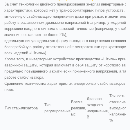
За счет технологии двойного преобразования энергии инверторные с
характеристики, которых нет у трансформаторных типов устройств, а 
мгновенную стабилизацию напряжения даже при резких и значительн
работу в расширенном диапазоне напряжений (например, у моделей «Ш
коррекцию входного сигнала с высокой точностью (например, у стаби
значения составляет не более 2%);
идеальную синусоидальную форму выходного напряжения независимо
бесперебойную работу ответственной электротехники при кратковреме
всех изделий «Штиль»).
Кроме того, в инверторных устройствах производства «Штиль» приме
аварийной защиты, которая включает в себя защиту от короткого замы
предельно повышенного и критически пониженного напряжения, а такж
работе стабилизатора.
Сравнение технических характеристик инверторных стабилизаторов с 
ниже:
Точность
Диапазон
Время
стабилизац
Тип
входного
Тип стабилизатора
реакции,
выходного
регулирования
напряжения,
мс
напряжения
В
%