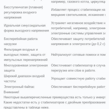
например, газового котла, циркуляцио
Бесступенчатая (плавная)
Избавляет процесс стабилизации напр
регулировка входного
мерцание светильников, искажение кар
напряжения
Устраняет негативное воздействие не
Идеальная синусоидальная
потребителей, например, электронику 
форма выходного напряжения
электронные системы управления эле
Бесперебойная работа
Обеспечивает защиту потребителей о
нагрузки
напряжения в электросети (до 0,2 с).
Фильтрация входных и
выходных помех, защита от
Нейтрализует сетевые помехи и поме
импульсных перенапряжений
Многоуровневая электронная
Обесточивает стабилизатор в случае с
защита
перегрузке или сбое в работе.
Широкий диапазон входной
Упрощает совместную работу стабилиз
частоты
Электронный байпас
Обеспечивает бесперебойную работу н
Внимание!
Некоторые вышеперечисленные преимущества есть только у инверто
Какие недостатки есть у стабилизаторов с двойным преобразованием
представлены в таблице ниже.