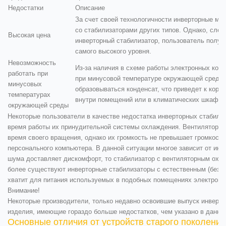
Недостатки
Описание
За счет своей технологичности инверторные мо
со стабилизаторами других типов. Однако, след
Высокая цена
инверторный стабилизатор, пользователь получ
самого высокого уровня.
Невозможность
Из-за наличия в схеме работы электронных комп
работать при
при минусовой температуре окружающей среды. 
минусовых
образовываться конденсат, что приведет к кор
температурах
внутри помещений или в климатических шкафах
окружающей среды
Некоторые пользователи в качестве недостатка инверторных стабили
время работы их принудительной системы охлаждения. Вентиляторы 
время своего вращения, однако их громкость не превышает громкость
персонального компьютера. В данной ситуации многое зависит от ин
шума доставляет дискомфорт, то стабилизатор с вентиляторным охл
более существуют инверторные стабилизаторы с естественным (безв
хватит для питания используемых в подобных помещениях электропр
Внимание!
Некоторые производители, только недавно освоившие выпуск инверт
изделия, имеющие гораздо больше недостатков, чем указано в данной
Основные отличия от устройств старого поколения