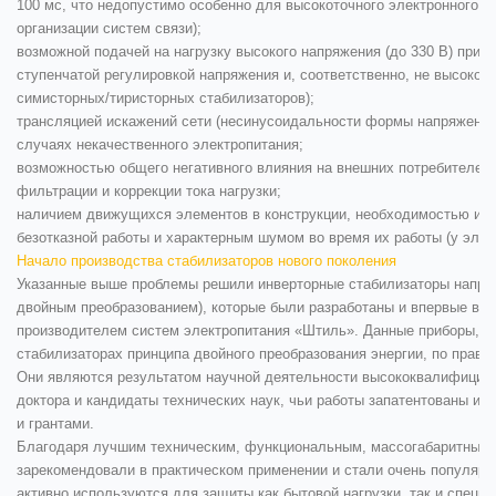
100 мс, что недопустимо особенно для высокоточного электронного об
организации систем связи);
возможной подачей на нагрузку высокого напряжения (до 330 В) при р
ступенчатой регулировкой напряжения и, соответственно, не высокой 
симисторных/тиристорных стабилизаторов);
трансляцией искажений сети (несинусоидальности формы напряжения)
случаях некачественного электропитания;
возможностью общего негативного влияния на внешних потребителей 
фильтрации и коррекции тока нагрузки;
наличием движущихся элементов в конструкции, необходимостью их 
безотказной работы и характерным шумом во время их работы (у элек
Начало производства стабилизаторов нового поколения
Указанные выше проблемы решили инверторные стабилизаторы напряж
двойным преобразованием), которые были разработаны и впервые вып
производителем систем электропитания «Штиль». Данные приборы, по
стабилизаторах принципа двойного преобразования энергии, по праву
Они являются результатом научной деятельности высококвалифициро
доктора и кандидаты технических наук, чьи работы запатентованы 
и грантами.
Благодаря лучшим техническим, функциональным, массогабаритным п
зарекомендовали в практическом применении и стали очень популярн
активно используются для защиты как бытовой нагрузки, так и специ