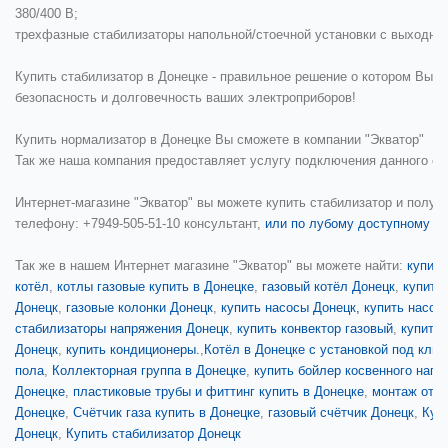
380/400 В;
трехфазные стабилизаторы напольной/стоечной установки с выходно
Купить стабилизатор в Донецке
- правильное решение о котором Вы ни
безопасность и долговечность ваших электроприборов!
Купить нормализатор в Донецке
Вы сможете в компании "Экватор"
Так же наша компания предоставляет услугу подключения данного об
Интернет-магазине
"Экватор"
вы можете купить стабилизатор и получ
телефону:
+7949-505-51-10 консультант,
или по лубому доступному ко
Так же в нашем Интернет магазине "Экватор" вы можете найти:
купить
котёл
,
котлы газовые купить в Донецке
,
газовый котёл Донецк
,
купить
Донецк
,
газовые колонки Донецк
,
купить насосы Донецк,
купить насос
стабилизаторы напряжения Донецк
,
купить конвектор газовый
,
купить 
Донецк
,
купить кондиционеры.
,
Котёл в Донецке с установкой под клю
пола
,
Коллекторная группа в Донецке
,
купить бойлер косвенного нагр
Донецке
,
пластиковые трубы и фиттинг купить в Донецке
,
монтаж отоп
Донецке
,
Счётчик газа купить в Донецке
,
газовый счётчик Донецк
,
Куп
Донецк
,
Купить стабилизатор Донецк