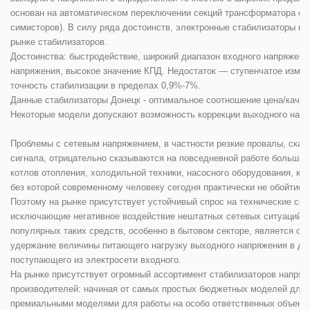
основан на автоматическом переключении секций трансформатора с
симисторов). В силу ряда достоинств, электронные стабилизаторы н
рынке стабилизаторов.
Достоинства: быстродействие, широкий диапазон входного напряжени
напряжения, высокое значение КПД. Недостаток — ступенчатое изме
точность стабилизации в пределах 0,9%-7%.
Данные
стабилизаторы Донецк
- оптимальное соотношение цена/качес
Некоторые модели допускают возможность коррекции выходного напр
Проблемы с сетевым напряжением, в частности резкие провалы, ска
сигнала, отрицательно сказываются на повседневной работе большин
котлов отопления, холодильной техники, насосного оборудования, ко
без которой современному человеку сегодня практически не обойтись
Поэтому на рынке присутствует устойчивый спрос на технические с
исключающие негативное воздействие нештатных сетевых ситуаций н
популярных таких средств, особенно в бытовом секторе, является ст
удержание величины питающего нагрузку выходного напряжения в до
поступающего из электросети входного.
На рынке присутствует огромный ассортимент стабилизаторов напряж
производителей: начиная от самых простых бюджетных моделей для п
премиальными моделями для работы на особо ответственных объектах