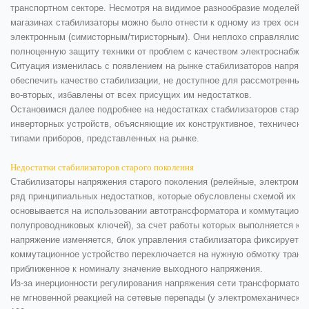
транспортном секторе. Несмотря на видимое разнообразие моделей и 
магазинах стабилизаторы можно было отнести к одному из трех осно
электронным (симисторным/тиристорным). Они неплохо справлялись с
полноценную защиту техники от проблем с качеством электроснабжени
Ситуация изменилась с появлением на рынке стабилизаторов напряжен
обеспечить качество стабилизации, не доступное для рассмотренных 
во-вторых, избавлены от всех присущих им недостатков.
Остановимся далее подробнее на недостатках стабилизаторов старог
инверторных устройств, объясняющие их конструктивное, техническо
типами приборов, представленных на рынке.
Недостатки стабилизаторов старого поколения
Стабилизаторы напряжения старого поколения (релейные, электромех
ряд принципиальных недостатков, которые обусловлены схемой их ра
основывается на использовании автотрансформатора и коммутационн
полупроводниковых ключей), за счет работы которых выполняется ко
напряжение изменяется, блок управления стабилизатора фиксирует е
коммутационное устройство переключается на нужную обмотку транс
приближенное к номиналу значение выходного напряжения.
Из-за инерционности регулирования напряжения сети трансформаторн
не мгновенной реакцией на сетевые перепады (у электромеханически