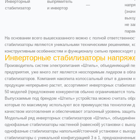
Инверторный
выпрямитель
—
напряж
стабилизатор
и инвертор
(значен
выходно
не зави
парамет
На основании всего вышесказанного можно с полной ответственность
стабилизаторы являются уникальными техническими решениями, кото
конструктивным особенностям и функционалу сильно превосходят реш
Инверторные стабилизаторы напряже
Производитель систем электропитания «Штиль», объединяющий пере
предприятия, уже много лет является неоспоримым лидером в област
стабилизаторов. Компания накопила колоссальный опыт в данном на
продукции непрерывно растет, ассортимент инверторных стабилизато
50 моделей (предложение конкурентов обычно ограничивается только
Выпускаемые под брендом «Штиль» устройства можно считать образц
которые по максимуму используют все преимущества технологии дво
качеством изготовления и обеспечивают эталонный уровень защиты (
Модельный ряд инверторных стабилизаторов «Штиль», объединённый 
однофазные стабилизаторы настенной (навесной) установки с выходн
однофазные стабилизаторы напольной/стоечной установки с выходно
стабилизаторы с уникальной конфигурацией 3 в 1, предназначенные 