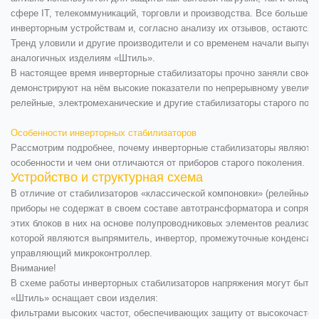
сфере IT, телекоммуникаций, торговли и производства. Все больше 
инверторным устройствам и, согласно анализу их отзывов, остаются
Тренд уловили и другие производители и со временем начали выпуск 
аналогичных изделиям «Штиль».
В настоящее время инверторные стабилизаторы прочно заняли свою н
демонстрируют на нём высокие показатели по непрерывному увеличен
релейные, электромеханические и другие стабилизаторы старого поко
Особенности инверторных стабилизаторов
Рассмотрим подробнее, почему инверторные стабилизаторы являются 
особенности и чем они отличаются от приборов старого поколения.
Устройство и структурная схема
В отличие от стабилизаторов «классической компоновки» (релейных,
приборы не содержат в своем составе автотрансформатора и сопряж
этих блоков в них на основе полупроводниковых элементов реализов
которой являются выпрямитель, инвертор, промежуточные конденсат
управляющий микроконтроллер.
Внимание!
В схеме работы инверторных стабилизаторов напряжения могут быть 
«Штиль» оснащает свои изделия:
фильтрами высоких частот, обеспечивающих защиту от высокочастотн