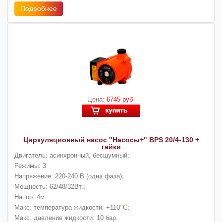
Подробнее
Цена:
6745 руб
Циркуляционный насос "Насосы+" BPS 20/4-130 +
гайки
Двигатель:
асинхронный, бесшумный;
Режимы:
3
Напряжение:
220-240 В (одна фаза);
Мощность:
62/48/32Вт.;
Напор:
4м.
о
Макс. температура жидкости:
+110
С;
Макс. давление жидкости:
10 бар.