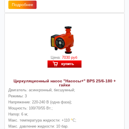
Подробнее
Цена:
7030 руб
Циркуляционный насос "Насосы+" BPS 25/6-180 +
гайки
Двигатель:
асинхронный, бесшумный;
Режимы:
3
Напряжение:
220-240 В (одна фаза);
Мощность:
100/70/55 Вт.;
Напор:
6 м;
о
Макс. температура жидкости:
+110
С;
Макс. давление жидкости:
10 бар.