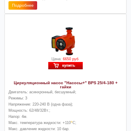
Подробнее
Цена:
6650 руб
Циркуляционный насос "Насосы+" BPS 25/4-180 +
гайки
Двигатель:
асинхронный, бесшумный;
Режимы:
3
Напряжение:
220-240 В (одна фаза);
Мощность:
62/48/32Вт.;
Напор:
4м.
о
Макс. температура жидкости:
+110
С;
Макс. давление жидкости:
10 бар.