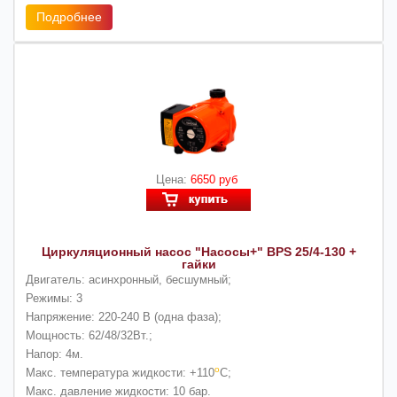
Подробнее
Цена:
6650 руб
Циркуляционный насос "Насосы+" BPS 25/4-130 +
гайки
Двигатель:
асинхронный, бесшумный;
Режимы:
3
Напряжение:
220-240 В (одна фаза);
Мощность:
62/48/32Вт.;
Напор:
4м.
о
Макс. температура жидкости:
+110
С;
Макс. давление жидкости:
10 бар.