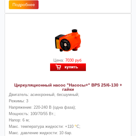
Подробнее
Цена:
7030 руб
Циркуляционный насос "Насосы+" BPS 25/6-130 +
гайки
Двигатель:
асинхронный, бесшумный;
Режимы:
3
Напряжение:
220-240 В (одна фаза);
Мощность:
100/70/55 Вт.;
Напор:
6 м;
о
Макс. температура жидкости:
+110
С;
Макс. давление жидкости:
10 бар.