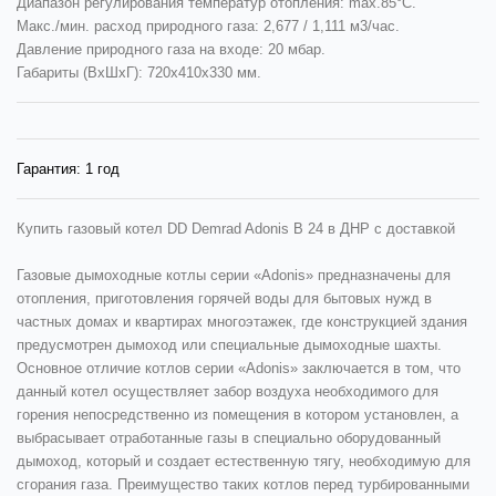
Диапазон регулирования температур отопления: max.85°C.
Макс./мин. расход природного газа: 2,677 / 1,111 м3/час.
Давление природного газа на входе: 20 мбар.
Габариты (ВхШхГ): 720х410х330 мм.
Гарантия:
1 год
Купить газовый котел DD Demrad Adonis B 24 в ДНР с доставкой
Газовые дымоходные котлы серии «Adonis» предназначены для
отопления, приготовления горячей воды для бытовых нужд в
частных домах и квартирах многоэтажек, где конструкцией здания
предусмотрен дымоход или специальные дымоходные шахты.
Основное отличие котлов серии «Adonis» заключается в том, что
данный котел осуществляет забор воздуха необходимого для
горения непосредственно из помещения в котором установлен, а
выбрасывает отработанные газы в специально оборудованный
дымоход, который и создает естественную тягу, необходимую для
сгорания газа. Преимущество таких котлов перед турбированными