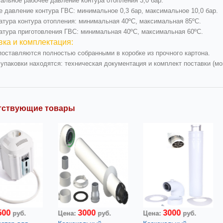
альное рабочее давление контура отопления 3,0 бар.
е давление контура ГВС: минимальное 0,3 бар, максимальное 10,0 бар.
атура контура отопления: минимальная 40ºC, максимальная 85ºC.
атура приготовления ГВС: минимальная 40ºC, максимальная 60ºC.
вка и комплектация:
поставляются полностью собранными в коробке из прочного картона.
 упаковки находятся: техническая документация и комплект поставки (м
тствующие товары
3000
3000
600
руб.
Цена:
руб.
Цена:
руб.