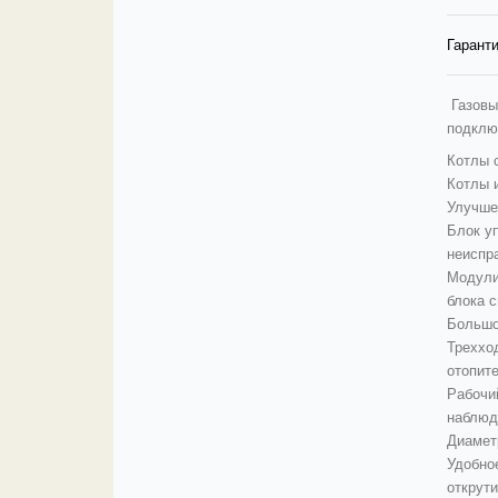
Гаранти
Газовы
подклю
Котлы 
Котлы 
Улучше
Блок у
неиспра
Модули
блока 
Большо
Треххо
отопит
Рабочи
наблюд
Диамет
Удобно
открути