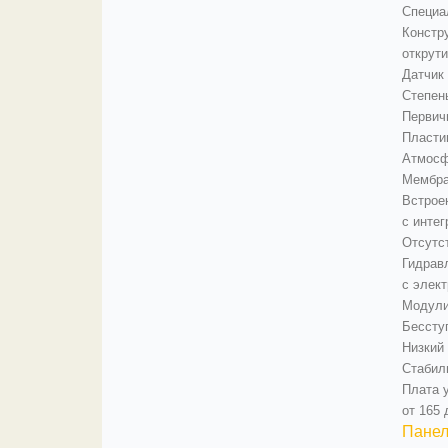
Специа
Констр
открути
Датчик 
Степен
Первич
Пласти
Атмосф
Мембра
Встрое
с инте
Отсутс
Гидрав
с элект
Модули
Бессту
Низкий 
Стабиль
Плата 
от 165 
Панел