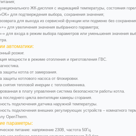
питания;
ункционального ЖК-дисплея с индикацией температуры, состояния горел
 «ОК» для подтверждения выбора, сохранения значения;
 возврата для выхода из сервисной функции или подменю без сохранени
 «+» для увеличения значения выбранного параметра;
 «-» для входа в режим выбора параметров или уменьшения значения вы
тра.
ии автоматики:
онный розжиг.
ция мощности в режиме отопления и приготовления ГВС.
агностика.
а защиты котла от замерзания.
а защиты котлового насоса от блокировки.
а снятия тепловой инерции с теплообменника.
ированная в плату управления система безопасности работы котла.
а последнего цикла вентиляции камеры сгорания.
ность подключения датчика наружной температуры.
ность подключения внешних регулирующих устройств – комнатного терм
олу OpenTherm.
ие параметры:
ческое питание: напряжение 230В, частота 50Гц.