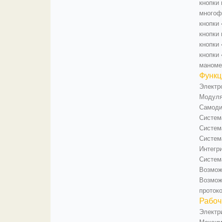
кнопки 
многоф
кнопки
кнопки
кнопки
кнопки
маноме
Функц
Электр
Модуля
Самоди
Систем
Систем
Систем
Интегр
Систем
Возмож
Возмож
проток
Рабоч
Электри