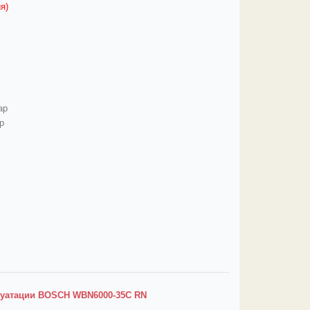
я)
ар
р
луатации BOSCH WBN6000-35C RN