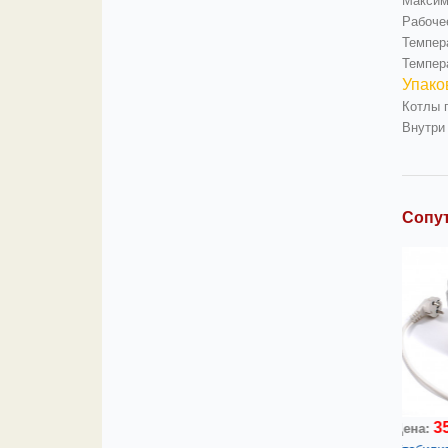
Максим
Рабоче
Темпер
Темпер
Упако
Котлы 
Внутри
Сопу
0
3500
Цена:
руб.
Цена:
руб.
Цена: