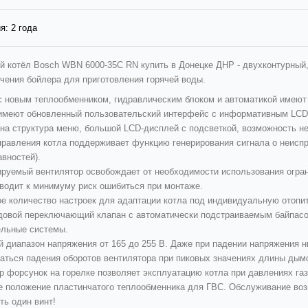
я:
2 года
й котёл Bosch WBN 6000-35С RN купить в Донецке ДНР -
двухконтурный,
чения бойлера для приготовления горячей воды.
с новым теплообменником, гидравлическим блоком и автоматикой имеют 
имеют обновленный пользовательский интерфейс с информативным LCD
на структура меню, большой LCD-дисплей с подсветкой, возможность н
правления котла поддерживает функцию генерирования сигнала о неиспр
вностей).
руемый вентилятор освобождает от необходимости использования ограни
сводит к минимуму риск ошибиться при монтаже.
е количество настроек для адаптации котла под индивидуальную отопи
довой переключающий клапан с автоматически подстраиваемым байпасом
ельные системы.
й диапазон напряжения от 165 до 255 В. Даже при падении напряжения н
аться падения оборотов вентилятора при пиковых значениях длины дым
р форсунок на горелке позволяет эксплуатацию котла при давлениях газ
е положение пластинчатого теплообменника для ГВС. Обслуживание возм
ть один винт!