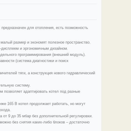
 предназначен для отопления, есть позможность
малый размер и экономят полезное пространство.
-дисплеем и эргономичным дизайном.
едельного программирования (внешний модуль).
авности (система диагностики и поиск
чителей тяги, а конструкция нового гидравлический
тельную систему.
 позволяет адаптировать котел под разные
иже 165 В котел продолжает работать, но могут
охода.
а от 9 до 35 мбар без дополнительной регулировки.
ожно без снятия каких-либо блоков – достаточно