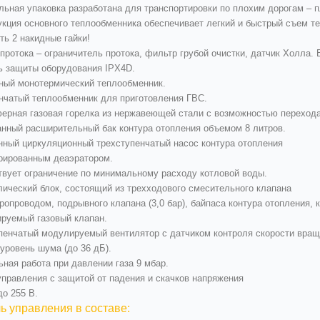
льная упаковка разработана для транспортировки по плохим дорогам – п
укция основного теплообменника обеспечивает легкий и быстрый съем т
ть 2 накидные гайки!
протока – ограничитель протока, фильтр грубой очистки, датчик Холла. 
ь защиты оборудования IPX4D.
ный монотермический теплообменник.
нчатый теплообменник для приготовления ГВС.
ерная газовая горелка из нержавеющей стали с возможностью перехода
нный расширительный бак контура отопления объемом 8 литров.
нный циркуляционный трехступенчатый насос контура отопления
грированным деаэратором.
твует ограничение по минимальному расходу котловой воды.
лический блок, состоящий из трехходового смесительного клапана
ропроводом, подрывного клапана (3,0 бар), байпаса контура отопления,
руемый газовый клапан.
пенчатый модулируемый вентилятор с датчиком контроля скорости вращ
уровень шума (до 36 дБ).
ная работа при давлении газа 9 мбар.
управления с защитой от падения и скачков напряжения
до 255 В.
ь управления в составе: