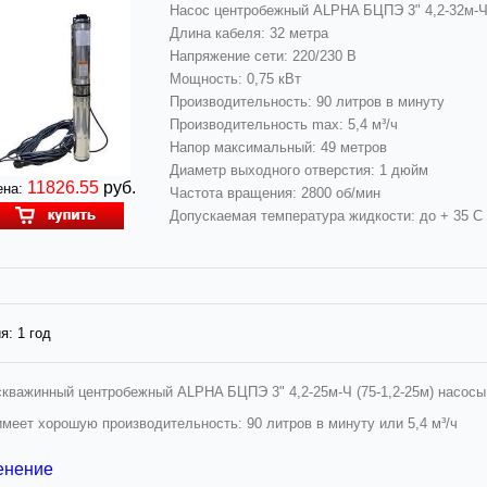
Насос центробежный ALPHA БЦПЭ 3" 4,2-32м-Ч 
Длина кабеля: 32 метра
Напряжение сети: 220/230 В
Мощность: 0,75 кВт
Производительность: 90 литров в минуту
Производительность max: 5,4 м³/ч
Напор максимальный: 49 метров
Диаметр выходного отверстия: 1 дюйм
11826.55
руб.
на:
Частота вращения: 2800 об/мин
Допускаемая температура жидкости: до + 35 С
я:
1 год
скважинный центробежный
ALPHA БЦПЭ 3" 4,2-25м-Ч (75-1,2-25м) насос
имеет хорошую производительность: 90 литров в минуту или
5,4 м³/ч
енение