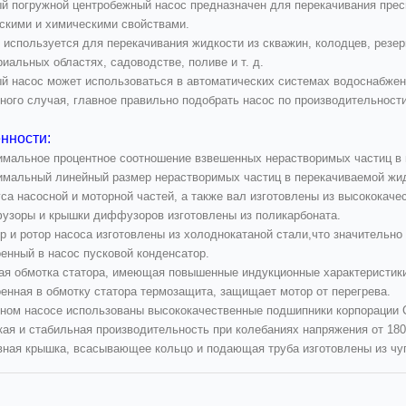
ый погружной центробежный насос предназначен для перекачивания прес
скими и химическими свойствами.
 используется для перекачивания жидкости из скважин, колодцев, резерв
иальных областях, садоводстве, поливе и т. д.
ый насос может использоваться в автоматических системах водоснабжени
тного случая, главное правильно подобрать насос по производительност
нности:
имальное процентное соотношение взвешенных нерастворимых частиц в 
имальный линейный размер нерастворимых частиц в перекачиваемой жид
уса насосной и моторной частей, а также вал изготовлены из высококач
узоры и крышки диффузоров изготовлены из поликарбоната.
р и ротор насоса изготовлены из холоднокатаной стали,что значительно
оенный в насос пусковой конденсатор.
ая обмотка статора, имеющая повышенные индукционные характеристик
оенная в обмотку статора термозащита, защищает мотор от перегрева.
нном насосе использованы высококачественные подшипники корпорации 
кая и стабильная производительность при колебаниях напряжения от 180
вная крышка, всасывающее кольцо и подающая труба изготовлены из чуг