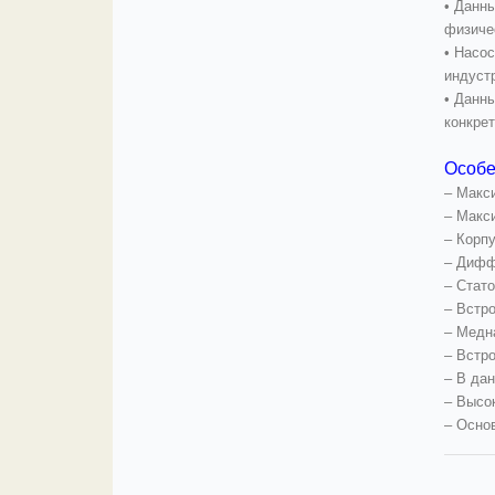
• Данн
физиче
• Насос
индустр
• Данн
конкре
Особе
– Макс
– Макс
– Корп
– Дифф
– Стато
– Встр
– Медн
– Встр
– В да
– Высо
– Осно