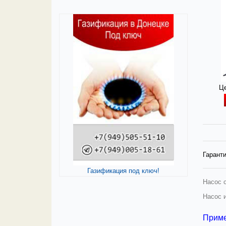
Це
Гаранти
Газификация под ключ!
Насос 
Насос 
Прим