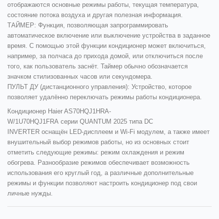
отображаются основные режимы работы, текущая температура,
состояние потока воздуха и другая полезная информация.
ТАЙМЕР:
Функция, позволяющая запрограммировать
автоматическое включение или выключение устройства в заданное
время. С помощью этой функции кондиционер может включиться,
например, за полчаса до прихода домой, или отключиться после
того, как пользователь заснёт. Таймер обычно обозначается
значком стилизованных часов или секундомера.
ПУЛЬТ ДУ
(дистанционного управления)
:
Устройство, которое
позволяет удалённо переключать режимы работы кондиционера.
Кондиционер
Haier AS70HQJ1HRA-
W/1U70HQJ1FRA
серии
QUANTUM 2025
типа
DC
INVERTE
R
оснащён LED-дисплеем и Wi-Fi модулем, а также имеет
внушительный выбор режимов работы, но из основных стоит
отметить следующие режимы: режим охлаждения и режим
обогрева. Разнообразие режимов обеспечивает возможность
использования его круглый год, а различные дополнительные
режимы и функции позволяют настроить кондиционер под свои
личные нужды.