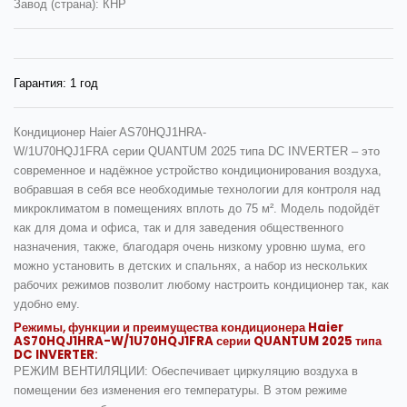
Завод (страна): КНР
Гарантия:
1 год
Кондиционер
Haier AS70HQJ1HRA-
W/1U70HQJ1FRA
серии
QUANTUM 2025
типа
DC INVERTE
R
– это
современное и надёжное устройство кондиционирования воздуха,
вобравшая в себя все необходимые технологии для контроля над
микроклиматом в помещениях вплоть до 75 м². Модель подойдёт
как для дома и офиса, так и для заведения общественного
назначения, также, благодаря очень низкому уровню шума, его
можно установить в детских и спальнях, а набор из нескольких
рабочих режимов позволит любому настроить кондиционер так, как
удобно ему.
Режимы, функции и преимущества кондиционера
Haier
AS70HQJ1HRA-W/1U70HQJ1FRA серии QUANTUM 2025 типа
DC INVERTER
:
РЕЖИМ ВЕНТИЛЯЦИИ:
Обеспечивает циркуляцию воздуха в
помещении без изменения его температуры. В этом режиме