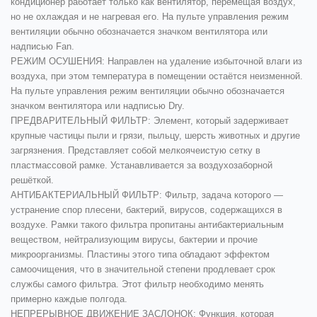
кондиционер работает только как вентилятор, перемещая воздух,
но не охлаждая и не нагревая его. На пульте управления режим
вентиляции обычно обозначается значком вентилятора или
надписью Fan.
РЕЖИМ ОСУШЕНИЯ:
Направлен на удаление избыточной влаги из
воздуха, при этом температура в помещении остаётся неизменной.
На пульте управления режим вентиляции обычно обозначается
значком вентилятора или надписью Dry.
ПРЕДВАРИТЕЛЬНЫЙ ФИЛЬТР:
Элемент, который задерживает
крупные частицы пыли и грязи, пыльцу, шерсть животных и другие
загрязнения. Представляет собой мелкоячеистую сетку в
пластмассовой рамке. Устанавливается за воздухозаборной
решёткой.
АНТИБАКТЕРИАЛЬНЫЙ ФИЛЬТР:
Фильтр, задача которого —
устранение спор плесени, бактерий, вирусов, содержащихся в
воздухе. Рамки такого фильтра пропитаны антибактериальным
веществом, нейтрализующим вирусы, бактерии и прочие
микроорганизмы. Пластины этого типа обладают эффектом
самоочищения, что в значительной степени продлевает срок
службы самого фильтра. Этот фильтр необходимо менять
примерно каждые полгода.
НЕПРЕРЫВНОЕ ДВИЖЕНИЕ ЗАСЛОНОК:
Функция, которая