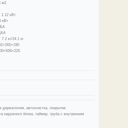
6 м2
 1.12 кВт
4 кВт
дБА
дБА
7.2 кг/24.1 кг
02×265×190
700×500×225
м держателем, автоочистка, покрытие
та наружного блока, таймер, труба с внутренним