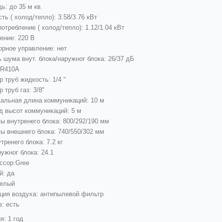
ь: до 35 м кв.
ь ( холод/тепло): 3.58/3.76 кВт
отребление ( холод/тепло): 1.12/1.04 кВт
ение: 220 В
орное управление: нет
 шума внут. блока/наружног блока: 26/37 дБ
 R410A
 труб жидкость: 1/4 "
 труб газ: 3/8"
альная длина коммуникаций: 10 м
д высот коммуникаций: 5 м
ы внутренего блока: 800/292/190 мм
ы внешнего блока: 740/550/302 мм
тренего блока: 7.2 кг
ужног блока: 24.1
ссор:Gree
й: да
белый
ция воздуха: антипылевой фильтр
: есть
я: 1 год