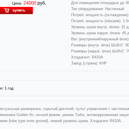
24000
руб.
Для помещения площадью до 3
Цена:
Тип оборудования: Настенный
Потреб. мощность (охлаждение):
Потреб. мощность (обогрев): 1.0
Уровень шума внутр. блока: 31 
Уровень шума наруж. блока: 45 
Вес (внутренний/наружный блок): 
Размеры (внутр. блок) ШхВхГ: 8
Размеры (наруж. блок) ШхВхГ: 
Хладагент: R410А
Завод (страна): КНР
я:
1 год
ектуальная разморозка, скрытый дисплей, пульт управления с настенны
менника Golden fin, ночной режим, режим Turbo, антикоррозионная защи
ием (tube type inner groved), низкий уровень шума. Хладагент R410А.