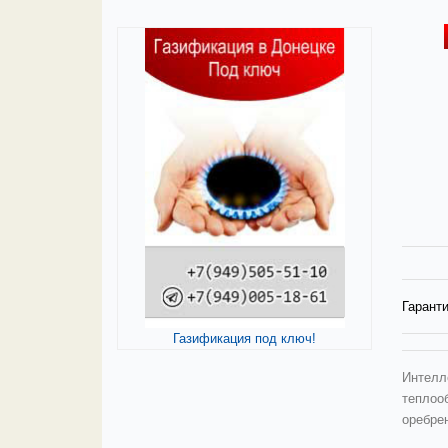
Гаранти
Газификация под ключ!
Интелл
теплооб
оребрен