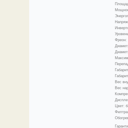
Площад
Мощност
Энергоп
Напряж
Инверт
Уровень
Фреон:
Диаметр
Диаметр
Максим
Перепа
Габарит
Габарит
Вес вну
Вес нар
Компре
Диспле
Цвет: 
Филтра
Обогрев
Гаранти