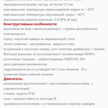
максимальный размер частиц, не более 0,2 мм
максимальная температура перекачиваемой жидкости: +40°С
максимальная температура окружающей среды: +40°С
максимальное рабочее давление: 0,6 МПа (6 бар)
Конструктивные особенности:
выполнена на базе самовсасывающего, струйно-центробежного
электронасоса
корпус насосной камеры из нержавеющей стали
колесо рабочее – центробежное, закрытого типа.
встроенный в насосную камеру узел эжектора (диффузор с трубкой
Вентури) выполнен из высокопрочного технополимера NORYL
уплотнение торцовое – графит/керамика /NBR/AISI 304
реле давления механическое
гидроаккумулятор из углеродистой стали объемом 24 л
укомплектована кабелем питания
Двигатель:
асинхронный двухполюсный с короткозамкнутым ротором, с
самовентиляцией
степень защиты IP44
класс нагревостойкости изоляции В
однофазное исполнение с установленным в коробку выводов