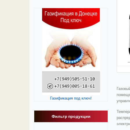
Газовы
помеще
Газификация под ключ!
управл
Темпер
Фильтр продукции
распре
электр