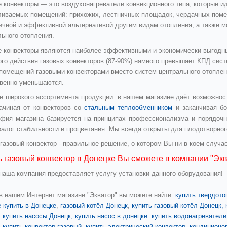
е конвекторы — это воздухонагреватели конвекционного типа, которые 
ливаемых помещений: прихожих, лестничных площадок, чердачных поме
ичной и эффективной альтернативой другим видам отопления, а также 
льного отопления.
е конвекторы являются наиболее эффективными и экономически выгодн
ого действия газовых конвекторов (87-90%) намного превышает КПД сис
помещений газовыми конвекторами вместо систем центрального отоплени
венно уменьшаются.
е широкого ассортимента продукции в нашем магазине даёт возможнос
начиная от конвекторов со
стальным теплообменником
и заканчивая бо
фия магазина базируется на принципах профессионализма и порядочн
залог стабильности и процветания. Мы всегда открыты для плодотворног
 газовый конвектор
- правильное решение, о котором Вы ни в коем случа
ь газовый конвектор в Донецке Вы сможете в компании "Экв
 наша компания предоставляет услугу установки данного оборудования!
 в нашем Интернет магазине "Экватор" вы можете найти:
купить твердото
 купить в Донецке
,
газовый котёл Донецк
,
купить газовый котёл Донецк,
,
купить насосы Донецк,
купить насос в донецке
купить водонагреватели
,
купить конвектор газовый
,
купить электрический конвектор
,
кондиционе