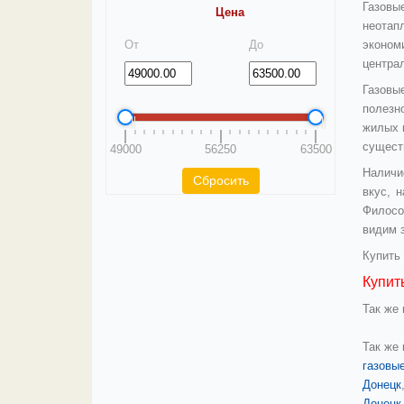
Газовы
Цена
неотап
От
До
эконом
центра
Газовы
полезн
жилых 
сущест
49000
56250
63500
Наличи
вкус, 
Филосо
видим 
Купить
Купит
Так же
Так же
газовые
Донецк
Донецк