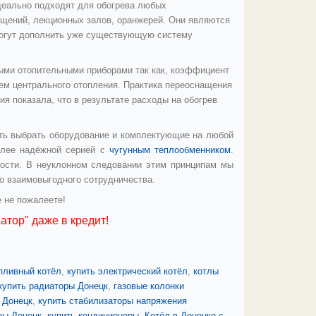
идеально подходят для обогрева любых
щений, лекционных залов, оранжерей. Они являются
могут дополнить уже существующую систему
ыми отопительными приборами так как, коэффициент
тем центрального отопления. Практика переоснащения
я показала, что в результате расходы на обогрев
ть выбрать оборудование и комплектующие на любой
лее надёжной серией с
чугунным теплообменником
.
ости. В неуклонном следовании этим принципам мы
о взаимовыгодного сотрудничества.
е не пожалеете!
атор" даже в кредит!
пливный котёл
,
купить электрический котёл
,
котлы
купить радиаторы Донецк
,
газовые колонки
 Донецк
,
купить стабилизаторы напряжения
ры Донецк
,
купить кондиционеры.
,
Котёл в Донецке с