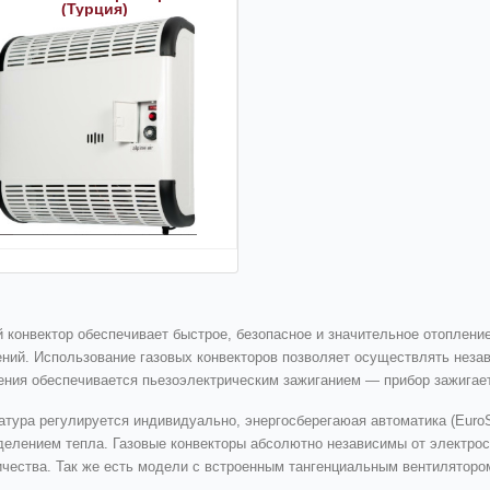
(Турция)
й конвектор
обеспечивает быстрое, безопасное и значительное отоплени
ний. Использование газовых конвекторов позволяет осуществлять неза
ения обеспечивается пьезоэлектрическим зажиганием — прибор зажигае
атура регулируется индивидуально, энергосберегаюая автоматика (EuroS
делением тепла. Газовые конвекторы абсолютно независимы от электросе
ичества. Так же есть модели с встроенным тангенциальным вентилятор