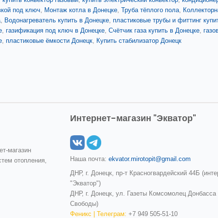
вкой под ключ
,
Монтаж котла в Донецке
,
Труба тёплого пола
,
Коллекторн
а
,
Водонагреватель купить в Донецке
,
пластиковые трубы и фиттинг купи
е
,
газификация под ключ в Донецке
,
Счётчик газа купить в Донецке
,
газо
е
,
пластиковые ёмкости Донецк
,
Купить стабилизатор Донецк
Интернет-магазин "Экватор"
ет-магазин
Наша почта:
ekvator.mirotopit@gmail.com
стем отопления,
ДНР, г. Донецк, пр-т Красногвардейский 44Б (инт
"Экватор")
ДНР, г. Донецк, ул. Газеты Комсомолец Донбасса
Свободы)
Феникс | Телеграм:
+7 949 505-51-10