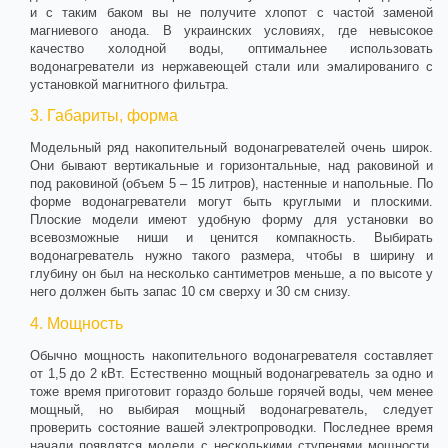
и с таким баком вы не получите хлопот с частой заменой
магниевого анода. В украинских условиях, где невысокое
качество холодной воды, оптимальнее использовать
водонагреватели из нержавеющей стали или эмалированиго с
установкой магнитного фильтра.
3. Габариты, форма
Модельный ряд накопительный водонагревателей очень широк.
Они бывают вертикальные и горизонтальные, над раковиной и
под раковиной (объем 5 – 15 литров), настенные и напольные. По
форме водонагреватели могут быть круглыми и плоскими.
Плоские модели имеют удобную форму для установки во
всевозможные ниши и ценится компакность. Выбирать
водонагреватель нужно такого размера, чтобы в ширину и
глубину он был на несколько сантиметров меньше, а по высоте у
него должен быть запас 10 см сверху и 30 см снизу.
4. Мощность
Обычно мощность накопительного водонагревателя составляет
от 1,5 до 2 кВт. Естественно мощный водонагреватель за одно и
тоже время приготовит гораздо больше горячей воды, чем менее
мощный, но выбирая мощный водонагреватель, следует
проверить состояние вашей электропроводки. Последнее время
начали появлятся модели с несколькими ступенями мощности,