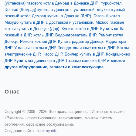
(установка) газового котла Демрад в Донецке ДНР,
турбокотёл
Demrad (Демрад) купить в Донецке
с установкой,
двухконтурный
газовый котёл Демрад купить в Донецке (ДНР)
.
Газовый котёл
Мизудо купить в ДНР
с доставкой и установкой.
Mizudo газовые
котлы купить в Донецке (Днр)
.
Купить котёл в ДНР.
Купить котёл
газовый в ДНР, котлы ДНР.
Водонагреватель ДНР.
Ремонт котла
Донецк. Ремонт котлов ДНР.
Купить радиатор Донецк. Радиаторы
ДНР.
Угольные котлы в ДНР. Твердотопливные котлы в ДНР.
Котлы
электрические ДНР.
Насос ДНР.
Бойлер купить в ДНР.
Кондиционер
ДНР. Купить кондиционер в ДНР
.
Газовые колонки ДНР
и многое
другое оборудование, запчасти и комплектующие.
О нас
Copyright © 2009 -
2026 Все права защищены | Интернет-магазин
«Экватор» - проектирование, газификация, монтаж систем
отопления, сервисное обслуживание.
Создание сайта -
lookmy.info