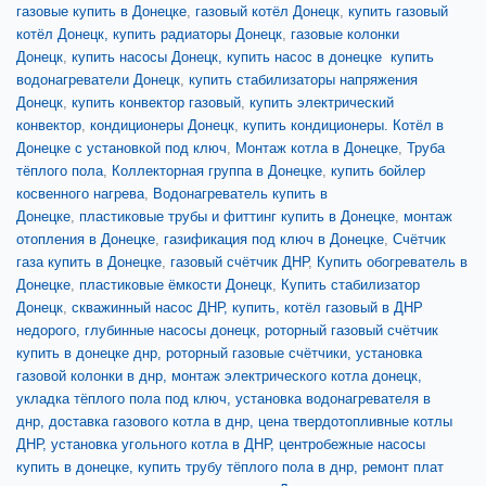
газовые купить в Донецке
,
газовый котёл Донецк
,
купить газовый
котёл Донецк,
купить радиаторы Донецк
,
газовые колонки
Донецк
,
купить насосы Донецк,
купить насос в донецке
купить
водонагреватели Донецк
,
купить стабилизаторы напряжения
Донецк
,
купить конвектор газовый
,
купить электрический
конвектор
,
кондиционеры Донецк
,
купить кондиционеры.
Котёл в
Донецке с установкой под ключ
,
Монтаж котла в Донецке
,
Труба
тёплого пола
,
Коллекторная группа в Донецке
,
купить бойлер
косвенного нагрева
,
Водонагреватель купить в
Донецке
,
пластиковые трубы и фиттинг купить в Донецке
,
монтаж
отопления в Донецке
,
газификация под ключ в Донецке
,
Счётчик
газа купить в Донецке
,
газовый счётчик ДНР
,
Купить обогреватель в
Донецке
,
пластиковые ёмкости Донецк
,
Купить стабилизатор
Донецк
,
скважинный насос ДНР,
купить, котёл газовый в ДНР
недорого,
глубинные насосы донецк,
роторный газовый счётчик
купить в донецке днр,
роторный газовые счётчики,
установка
газовой колонки в днр, монтаж электрического котла донецк,
укладка тёплого пола под ключ, установка водонагревателя в
днр,
доставка газового котла в днр,
цена твердотопливные котлы
ДНР,
установка угольного котла в ДНР,
центробежные насосы
купить в донецке,
купить трубу тёплого пола в днр,
ремонт плат