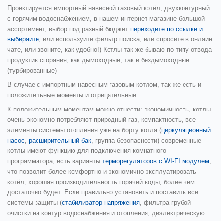
Проектируется импортный навесной газовый котёл, двухконтурный
с горячим водоснабжением, в нашем интернет-магазине большой
ассортимент, выбор под разный бюджет
переходите по ссылке и
выбирайте
, или используйте фильтр поиска, или спросите в онлайн
чате, или звоните, как удобно!) Котлы так же бываю по типу отвода
продуктив сгорания, как дымоходные, так и бездымоходные
(турбированные)
В случае с импортным навесным газовым котлом, так же есть и
положительные моменты и отрицательные.
К положительным моментам можно отнести: экономичность, котлы
очень экономно потребляют природный газ, компактность, все
элементы системы отопления уже на борту котла (
циркуляционный
насос
,
расширительный бак
, группа безопасности) современные
котлы имеют функцию для подключения комнатного
программатора, есть варианты
терморегуляторов с WI-FI модулем
,
что позволит более комфортно и экономично эксплуатировать
котёл, хорошая производительность горячей воды, более чем
достаточно будет. Если правильно установить и поставить все
системы защиты (
стабилизатор напряжения
, фильтра грубой
очистки на контур водоснабжения и отопления, диэлектрическую