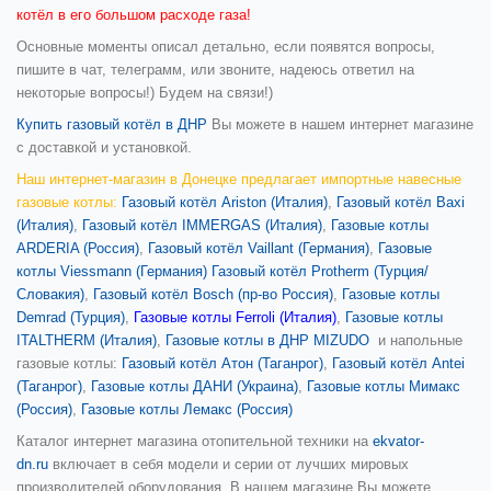
котёл в его большом расходе газа!
Основные моменты описал детально, если появятся вопросы,
пишите в чат, телеграмм, или звоните, надеюсь ответил на
некоторые вопросы!) Будем на связи!)
Купить газовый котёл в ДНР
Вы можете в нашем интернет магазине
с доставкой и установкой.
Наш интернет-магазин в Донецке предлагает импортные навесные
газовые котлы:
Газовый котёл Ariston (Италия)
,
Газовый котёл Baxi
(Италия)
,
Газовый котёл IMMERGAS (Италия)
,
Газовые котлы
ARDERIA (Россия)
,
Газовый котёл Vaillant (Германия)
,
Газовые
котлы Viessmann (Германия)
Газовый котёл Protherm (Турция/
Словакия)
,
Газовый котёл Bosch (пр-во Россия)
,
Газовые котлы
Demrad (Турция)
,
Газовые котлы Ferroli (Италия)
,
Газовые котлы
ITALTHERM (Италия)
,
Газовые котлы в ДНР MIZUDO
и
напольные
газовые котлы:
Газовый котёл Атон (Таганрог)
,
Газовый котёл Antei
(Таганрог)
,
Газовые котлы ДАНИ (Украина)
,
Газовые котлы Мимакс
(Россия)
,
Газовые котлы Лемакс (Россия)
Каталог интернет магазина отопительной техники на
ekvator-
dn.ru
включает в себя модели и серии от лучших мировых
производителей оборудования. В нашем магазине Вы можете