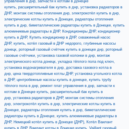
управления в днр,
запчасти к котлам в Донецке
купить,
расширительный бак купить в днр,
установка радиаторов в
ДНР, монтаж системы отопления днр,
электрокотёл купить в днр,
электрические котлы купить в Донецке,
радиаторы отопления
купить в днр,
биметаллические радиаторы купить в Донецке
,
купить
алюминиевые радиаторы в ДНР
,
Кондиционеры ДНР, кондиционер
купить в ДНР, Купить кондиционер в ДНР
,
скважинный насос
ДНР,
купить, котёл газовый в ДНР недорого,
глубинные насосы
донецк,
роторный газовый счётчик купить в донецке днр,
роторный
газовые счётчики,
установка газовой колонки в днр, монтаж
электрического котла донецк, укладка тёплого пола под ключ,
установка водонагревателя в днр,
доставка газового котла в
днр,
цена твердотопливные котлы ДНР,
установка угольного котла
в ДНР,
центробежные насосы купить в донецке,
купить трубу
тёплого пола в днр,
ремонт плат управления в днр,
запчасти к
котлам в Донецке купить,
расширительный бак купить в
днр,
установка радиаторов в ДНР, монтаж системы отопления
днр,
электрокотёл купить в днр, электрические котлы купить в
Донецке,
радиаторы отопления купить в днр,
биметаллические
радиаторы купить в Донецке
,
купить алюминиевые радиаторы в
ДНР
,
Немецкий котёл купить в Донецке (ДНР),
Котёл Ваилант
купить в ДНР,
Ваилант котлы в Донецке купить,
Vaillant газовый