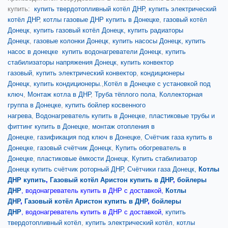
купить:
купить твердотопливный котёл ДНР
,
купить электрический
котёл ДНР
,
котлы газовые ДНР купить в Донецке
,
газовый котёл
Донецк
,
купить газовый котёл Донецк,
купить радиаторы
Донецк
,
газовые колонки Донецк
,
купить насосы Донецк,
купить
насос в донецке
купить водонагреватели Донецк
,
купить
стабилизаторы напряжения Донецк
,
купить конвектор
газовый
,
купить электрический конвектор
,
кондиционеры
Донецк
,
купить кондиционеры.
,
Котёл в Донецке с установкой под
ключ
,
Монтаж котла в ДНР
,
Труба тёплого пола
,
Коллекторная
группа в Донецке
,
купить бойлер косвенного
нагрева
,
Водонагреватель купить в Донецке
,
пластиковые трубы и
фиттинг купить в Донецке
,
монтаж отопления в
Донецке
,
газификация под ключ в Донецке
,
Счётчик газа купить в
Донецке
,
газовый счётчик Донецк
,
Купить обогреватель в
Донецке
,
пластиковые ёмкости Донецк
,
Купить стабилизатор
Донецк
купить счётчик роторный ДНР, Счётчики газа Донецк,
Котлы
ДНР купить
,
Газовый котёл Аристон купить в ДНР
,
бойлеры
ДНР
,
водонагреватель купить в ДНР с доставкой
,
Котлы
ДНР
,
Газовый котёл Аристон купить в ДНР
,
бойлеры
ДНР
,
водонагреватель купить в ДНР с доставкой
,
купить
твердотопливный котёл
,
купить электрический котёл
,
котлы