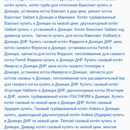
котёл купить,
котёл турбо для отопления Ваиллант купить в
Донецке,
установка котла Ваилант в днр цена,
ремонт котла
Ваиллант Vaillant в Донецке и Макеевке.
Котёл турбированный
Ваилант купить в Донецке по низкой цене,
двухконтурный котёл
Vaillant купить с установкой в Донецке.
Котёл Ваиллант Vaillant под
дымоход купить.
Запчасти купить для котла Ваиллант (Vaillant) в
Донецке ДНР
,
Купить газовый котёл Ферроли в Донецке ДНР
,
цена
котла газового Феролли в Донецке,
установка котла Ferroli в
Донецке,
запчасти для котла Ферроли
,
теплообменник для газового
котла Ferroli Ферроли купить в Донецке ДНР.
Купить газовый котёл
Имергаз в Донецке ДНР, цена котла газового Immergas в
Донецке,
установка котла Иммергаз в Донецке
,
запчасти для
котлов газовых в Донецке,
теплообменник или расширительный бак
для газового котла купить в Донецке ДНР
.
Купить газовый котёл
Италтерм Italtherm в Донецке ДНР, двухконтурные котлы Италтерм
в ДНР
,
купить турбированный котёл ITALTHERM в Донецке,
Купить
котёл газовый по низкой цене в Донецке ДНР,
Котёл газовый
Ардерия купить,
Газовый турбированный котёл Arderia в Донецке
купить,
дымоходный двухконтурный котёл Arderia (Ардерия) купить
в Донецке ДНР по низкой цене.
Demrad газовый котёл купить в
Донецке, Демрад котёл газовый купить по низкой цене,
монтаж