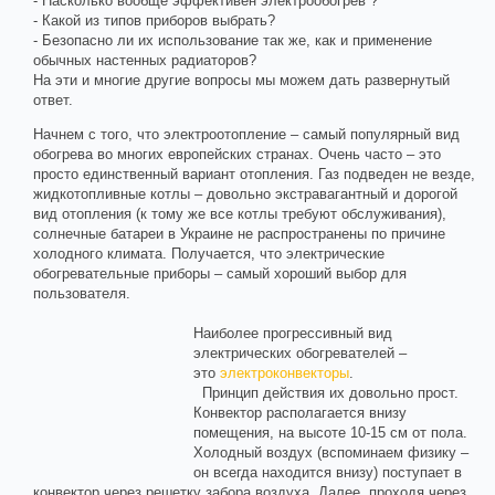
- Насколько вообще эффективен электрообогрев ?
- Какой из типов приборов выбрать?
- Безопасно ли их использование так же, как и применение
обычных настенных радиаторов?
На эти и многие другие вопросы мы можем дать развернутый
ответ.
Начнем с того, что электроотопление – самый популярный вид
обогрева во многих европейских странах. Очень часто – это
просто единственный вариант отопления. Газ подведен не везде,
жидкотопливные котлы – довольно экстравагантный и дорогой
вид отопления (к тому же все котлы требуют обслуживания),
солнечные батареи в Украине не распространены по причине
холодного климата. Получается, что электрические
обогревательные приборы – самый хороший выбор для
пользователя.
Наиболее прогрессивный вид
электрических обогревателей –
это
электроконвекторы
.
Принцип действия их довольно прост.
Конвектор располагается внизу
помещения, на высоте 10-15 см от пола.
Холодный воздух (вспоминаем физику –
он всегда находится внизу) поступает в
конвектор через решетку забора воздуха. Далее, проходя через