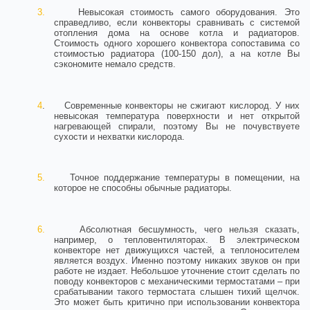
3.
Невысокая стоимость самого оборудования. Это
справедливо, если конвекторы сравнивать с системой
отопления дома на основе котла и радиаторов.
Стоимость одного хорошего конвектора сопоставима со
стоимостью радиатора (100-150 дол), а на котле Вы
сэкономите немало средств.
4
. Современные конвекторы не сжигают кислород. У них
невысокая температура поверхности и нет открытой
нагревающей спирали, поэтому Вы не почувствуете
сухости и нехватки кислорода.
5.
Точное поддержание температуры в помещении, на
которое не способны обычные радиаторы.
6.
Абсолютная бесшумность, чего нельзя сказать,
например, о тепловентиляторах. В электрическом
конвекторе нет движущихся частей, а теплоносителем
является воздух. Именно поэтому никаких звуков он при
работе не издает. Небольшое уточнение стоит сделать по
поводу конвекторов с механическими термостатами – при
срабатывании такого термостата слышен тихий щелчок.
Это может быть критично при использовании конвектора