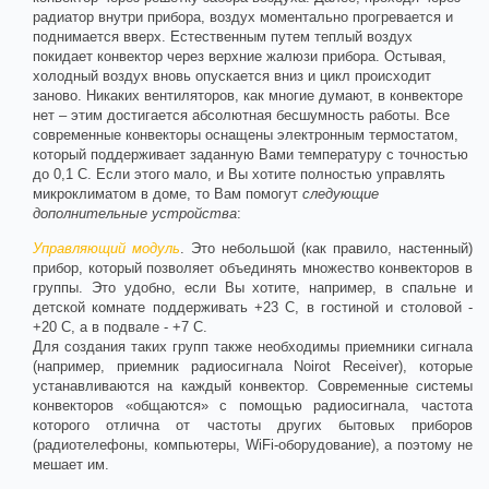
радиатор внутри прибора, воздух моментально прогревается и
поднимается вверх. Естественным путем теплый воздух
покидает конвектор через верхние жалюзи прибора. Остывая,
холодный воздух вновь опускается вниз и цикл происходит
заново. Никаких вентиляторов, как многие думают, в конвекторе
нет – этим достигается абсолютная бесшумность работы. Все
современные конвекторы оснащены электронным термостатом,
который поддерживает заданную Вами температуру с точностью
до 0,1 С. Если этого мало, и Вы хотите полностью управлять
микроклиматом в доме, то Вам помогут
следующие
дополнительные устройства
:
Управляющий модуль
. Это небольшой (как правило, настенный)
прибор, который позволяет объединять множество конвекторов в
группы. Это удобно, если Вы хотите, например, в спальне и
детской комнате поддерживать +23 С, в гостиной и столовой -
+20 С, а в подвале - +7 С.
Для создания таких групп также необходимы приемники сигнала
(например, приемник радиосигнала Noirot Receiver), которые
устанавливаются на каждый конвектор. Современные системы
конвекторов «общаются» с помощью радиосигнала, частота
которого отлична от частоты других бытовых приборов
(радиотелефоны, компьютеры, WiFi-оборудование), а поэтому не
мешает им.