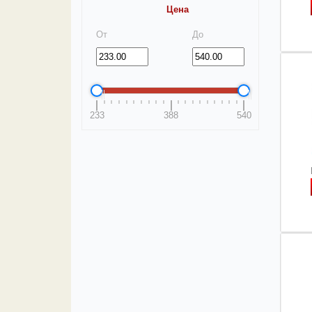
Цена
От
До
233
388
540