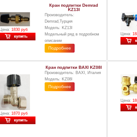
Кран подпитки Demrad
KZ13I
Производитель:
Demrad,Турция
Модель: KZ13I
Цена:
1830 руб
Цена:
18
Модельный ряд в подробном
описании
Подробнее
Кран подпитки BAXI KZ08I
Производитель: BAXI, Италия
Модель: KZ08I
Подробнее
Цена:
18
Цена:
1870 руб