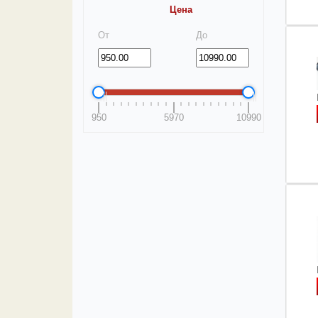
Цена
От
До
950
5970
10990