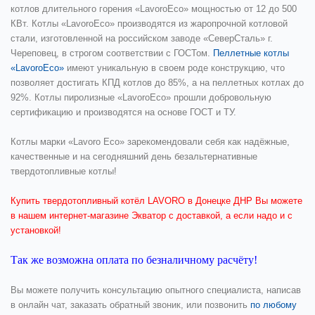
котлов длительного горения «LavoroEco» мощностью от 12 до 500
КВт. Котлы «LavoroEco» производятся из жаропрочной котловой
стали, изготовленной на российском заводе «СеверСталь» г.
Череповец, в строгом соответствии с ГОСТом.
Пеллетные котлы
«LavoroEco»
имеют уникальную в своем роде конструкцию, что
позволяет достигать КПД котлов до 85%, а на пеллетных котлах до
92%. Котлы пиролизные «LavoroEco» прошли добровольную
сертификацию и производятся на основе ГОСТ и ТУ.
Котлы марки «Lavoro Eco» зарекомендовали себя как надёжные,
качественные и на сегодняшний день безальтернативные
твердотопливные котлы!
Купить твердотопливный котёл LAVORO в Донецке ДНР Вы можете
в нашем интернет-магазине Экватор с доставкой, а если надо и с
установкой!
Так же возможна оплата по безналичному расчёту!
Вы можете получить консультацию опытного специалиста, написав
в онлайн чат, заказать обратный звоник, или позвонить
по любому