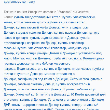
доступному контакту
Так же в нашем Интернет магазине "Экватор" вы можете
найти:
купить твердотопливный котёл
,
купить электрический
котёл
,
котлы газовые купить в Донецке
,
газовый котёл
Донецк
,
купить газовый котёл Донецк,
купить радиаторы
Донецк
,
газовые колонки Донецк
,
купить насосы Донецк,
купить
насос в донецке
купить водонагреватели Донецк
,
купить
стабилизаторы напряжения Донецк
,
купить конвектор
газовый
,
купить электрический конвектор
,
кондиционеры
Донецк
,
купить кондиционеры.
,
Котёл в Донецке с установкой под
ключ
,
Монтаж котла в Донецке
,
Труба тёплого пола
,
Коллекторная
группа в Донецке
,
купить бойлер косвенного
нагрева
,
Водонагреватель купить в Донецке
,
пластиковые трубы и
фиттинг купить в Донецке
,
монтаж отопления в
Донецке
,
газификация под ключ в Донецке
,
Счётчик газа купить в
Донецке
,
газовый счётчик Донецк
,
Купить обогреватель в
Донецке
,
пластиковые ёмкости Донецк
,
Купить стабилизатор
Донецк
.
Угольный котёл купить в Донецке ДНР
,
Котёл дровяной для
отопления купить в Донецке
,
Установка угольного котла в Донецке
ДНР,
котлы твердотопливные Донецк купить
,
твердотопливный
котёл купить
с установкой в ДНР
.
Сварочные работы в Донецке