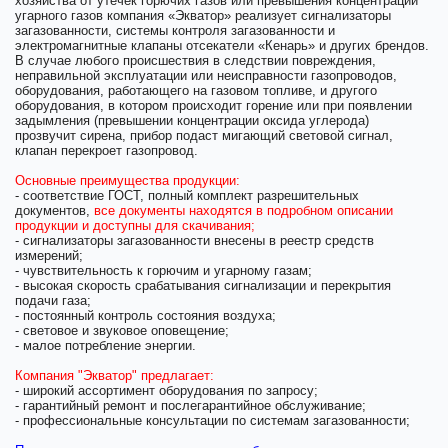
хозяйства от утечек горючих газов или превышения концентрации
угарного газов компания «Экватор» реализует сигнализаторы
загазованности, системы контроля загазованности и
электромагнитные клапаны отсекатели «Кенарь» и других брендов.
В случае любого происшествия в следствии повреждения,
неправильной эксплуатации или неисправности газопроводов,
оборудования, работающего на газовом топливе, и другого
оборудования, в котором происходит горение или при появлении
задымления (превышении концентрации оксида углерода)
прозвучит сирена, прибор подаст мигающий световой сигнал,
клапан перекроет газопровод.
Основные преимущества продукции:
- соответствие ГОСТ, полный комплект разрешительных
документов,
все документы находятся в подробном описании
продукции и доступны для скачивания;
- сигнализаторы загазованности внесены в реестр средств
измерений;
- чувствительность к горючим и угарному газам;
- высокая скорость срабатывания сигнализации и перекрытия
подачи газа;
- постоянный контроль состояния воздуха;
- световое и звуковое оповещение;
- малое потребление энергии.
Компания "Экватор" предлагает:
- широкий ассортимент оборудования по запросу;
- гарантийный ремонт и послегарантийное обслуживание;
- профессиональные консультации по системам загазованности;