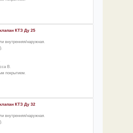
лапан КТЗ Ду 25
ли внутренняя/наружная.
).
.
сса B.
вым покрытием.
лапан КТЗ Ду 32
ли внутренняя/наружная.
).