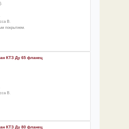
).
.
сса B.
вым покрытием.
ан КТЗ Ду 65 фланец
.
сса B.
ан КТЗ Ду 80 фланец