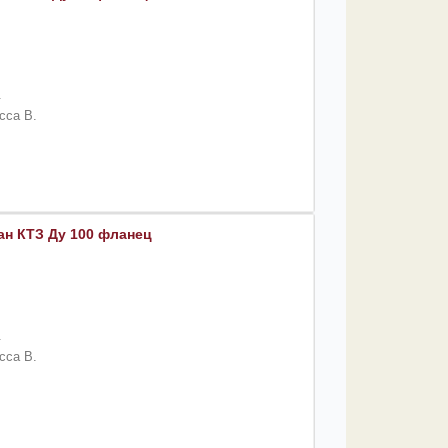
.
сса B.
н КТЗ Ду 100 фланец
.
сса B.