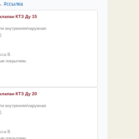
#ссылка
ь
.
лапан КТЗ Ду 15
или внутренняя/наружная.
).
.
сса B.
вым покрытием.
лапан КТЗ Ду 20
ли внутренняя/наружная.
).
.
сса B.
вым покрытием.