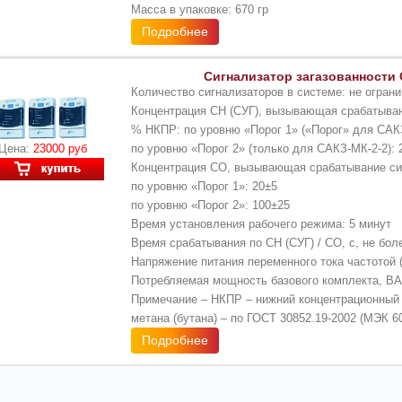
Масса в упаковке: 670 гр
Подробнее
Сигнализатор загазованности 
Количество сигнализаторов в системе: не огран
Концентрация СН (СУГ), вызывающая срабатыва
% НКПР: по уровню «Порог 1» («Порог» для САКЗ
Цена:
23000 руб
по уровню «Порог 2» (только для САКЗ-МК-2-2): 
Концентрация СО, вызывающая срабатывание си
по уровню «Порог 1»: 20±5
по уровню «Порог 2»: 100±25
Время установления рабочего режима: 5 минут
Время срабатывания по СН (СУГ) / СО, с, не боле
Напряжение питания переменного тока частотой (
Потребляемая мощность базового комплекта, ВА,
Примечание – НКПР – нижний концентрационный 
метана (бутана) – по ГОСТ 30852.19-2002 (МЭК 6
Подробнее