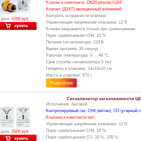
Клапан в комплекте: DN20 резьба G3/4"
Клапан: (Д16Т) авиационный алюминий
Контроль исправности клапана
Цена:
5200 руб
Управляющее напряжение клапаном: 12 В
Клапан закрывается только при срабатывании
Порог срабатывания CH4: 10 %
Питание сигнализатора: 220 В
Время прогрева: 30 секунд
Рабочая температура: 0 ... 40 °С
Срок службы сигнализатора 5 лет
Габариты в упаковке: 14х15х10 см
Масса в упаковке: 670 г
Подробнее
Сигнализатор загазованности Ц
Исполнение: бытовой;
Контролируемый газ: CH4 (метан), CO (угарный га
Клапана в комплекте нет;
Управляющее напряжение клапаном: 12 В;
Порог срабатывания CH4: 10 %;
Цена:
6500 руб
Порог срабатывания CO: 20 %, 100 %;