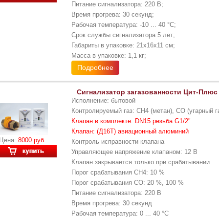
Питание сигнализатора: 220 В;
Время прогрева: 30 секунд;
Рабочая температура: -10 ... 40 °С;
Срок службы сигнализатора 5 лет;
Габариты в упаковке: 21х16х11 см;
Масса в упаковке: 1,1 кг;
Подробнее
Сигнализатор загазованности Цит-Плю
Исполнение: бытовой
Контролируемый газ: CH4 (метан), CO (угарный г
Клапан в комплекте: DN15 резьба G1/2"
Клапан: (Д16Т) авиационный алюминий
Цена:
8000 руб
Контроль исправности клапана
Управляющее напряжение клапаном: 12 В
Клапан закрывается только при срабатывании
Порог срабатывания CH4: 10 %
Порог срабатывания CO: 20 %, 100 %
Питание сигнализатора: 220 В
Время прогрева: 30 секунд
Рабочая температура: 0 ... 40 °С