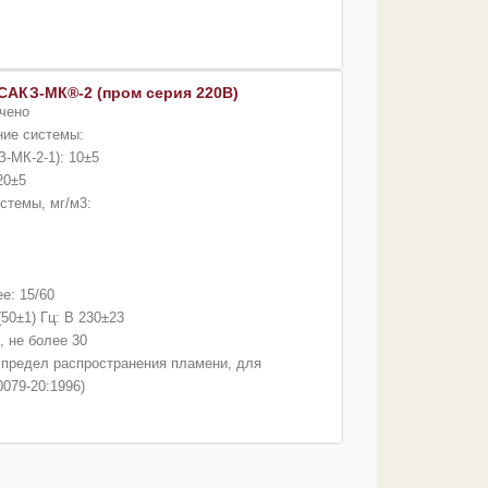
САКЗ-МК®-2 (пром серия 220В)
ичено
ние системы:
-МК-2-1): 10±5
20±5
стемы, мг/м3:
е: 15/60
50±1) Гц: В 230±23
 не более 30
предел распространения пламени, для
0079-20:1996)