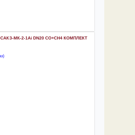
с САКЗ-МК-2-1Аi DN20 CO+CH4 КОМПЛЕКТ
аз)