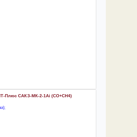
ИТ-Плюс САКЗ-МК-2-1Аi (CO+CH4)
з);