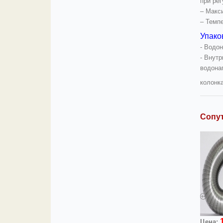
при рег
– Макс
– Темп
Упако
- Водо
- Внут
водонаг
колонк
Сопу
400
1000
Цена:
руб.
Цена:
руб.
Цена: