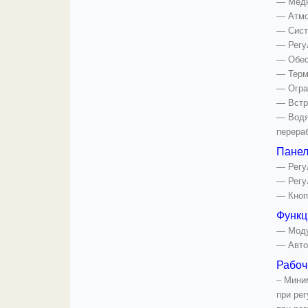
— Медн
— Атмо
— Сист
— Регу
— Обес
— Терм
— Огра
— Встр
— Водя
перераб
Панел
— Регу
— Регу
— Кноп
Функц
— Моду
— Авто
Рабоч
– Мини
при рег