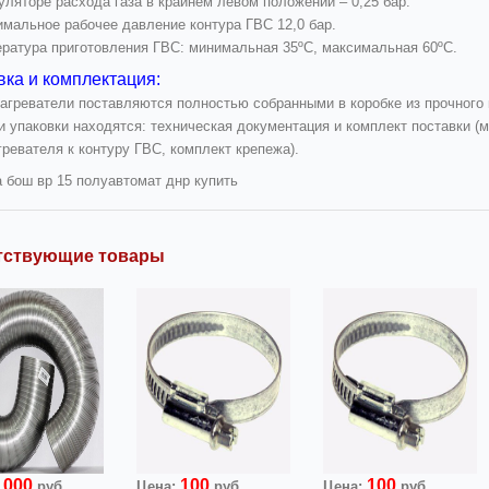
уляторе расхода газа в крайнем левом положении – 0,25 бар.
имальное рабочее давление контура ГВС 12,0 бар.
ература приготовления ГВС: минимальная 35ºC, максимальная 60ºC.
вка и комплектация:
нагреватели поставляются полностью собранными в коробке из прочного 
ри упаковки находятся: техническая документация и комплект поставки 
ревателя к контуру ГВС, комплект крепежа).
а бош вр 15 полуавтомат днр купить
тствующие товары
1000
100
100
руб.
Цена:
руб.
Цена:
руб.