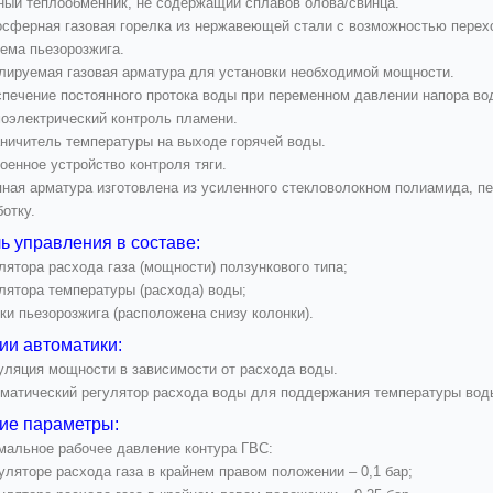
ый теплообменник, не содержащий сплавов олова/свинца.
сферная газовая горелка из нержавеющей стали с возможностью перехо
ема пьезорозжига.
лируемая газовая арматура для установки необходимой мощности.
печение постоянного протока воды при переменном давлении напора во
оэлектрический контроль пламени.
ничитель температуры на выходе горячей воды.
оенное устройство контроля тяги.
ная арматура изготовлена из усиленного стекловолокном полиамида, п
отку.
ь управления в составе:
лятора расхода газа (мощности) ползункового типа;
лятора температуры (расхода) воды;
ки пьезорозжига (расположена снизу колонки).
ии автоматики:
ляция мощности в зависимости от расхода воды.
матический регулятор расхода воды для поддержания температуры воды
ие параметры:
мальное рабочее давление контура ГВС:
уляторе расхода газа в крайнем правом положении – 0,1 бар;