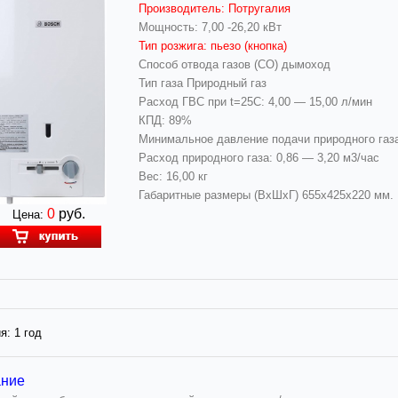
Производитель: Потругалия
Мощность: 7,00 -26,20 кВт
Тип розжига: пьезо
(кнопка)
Способ отвода газов (CO) дымоход
Тип газа Природный газ
Расход ГВС при t=25С: 4,00 — 15,00 л/мин
КПД: 89%
Минимальное давление подачи природного газа
Расход природного газа: 0,86 — 3,20 м3/час
Вес: 16,00 кг
Габаритные размеры (ВхШхГ)
655x425x220
мм.
0
руб.
Цена:
я:
1 год
ание