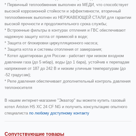
* Первичный теплообменник выполнен из
МЕДИ,
что способствует
высокой коррозионной стойкости и эффективности, вторичный
теплообменник выполнен из
НЕРЖАВЕЮЩЕЙ СТАЛИ
для гарантии
высокой прочности и продолжительного срока службы;
* Встроенные фильтры в контурах отпления и ГВС обеспечивают
надежную защиту котла от примесей в воде;
* Защита от блокировки циркулляционного насоса;
* Защита котла и системы отопления от замерзания;
* Котел адаптирован для России - работает при низком входном
давлении газа (до 5 мбар), воды (до 1 бара), устойчив к перепадам
напряжения от 187 до 242 В и низким уличным температурам (до
-52 градусам);
* Реле давления обеспечивает дополнительный контроль давления
теплоносителя
В нашем интернет-магазине
"Экватор"
вы можете
купить газовый
котел
Ariston
HS
XC 24 СF NG
и получить консультацию опытного
специалиста
по любому доступному контакту
Сопутствующие товары