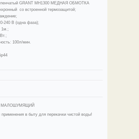
тупенчатый GRANT MH1300 МЕДНАЯ ОБМОТКА
инхронный со встроенной термозащитой;
аждение;
0-240 В (одна фаза);
 1м.;
Вт.;
ость: 100л/мин.
ip44
!
МАЛОШУМЯЩИЙ
 применения в быту для перекачки чистой воды!