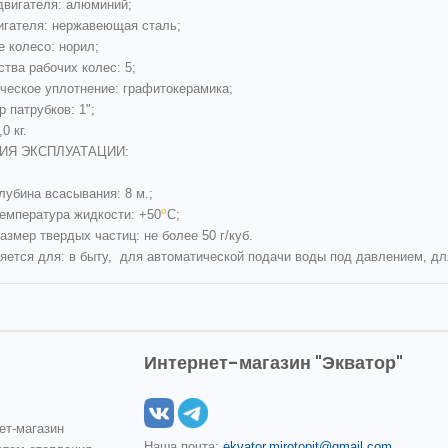
двигателя: алюминий;
игателя: нержавеющая сталь;
е колесо: норил;
тва рабочих колес: 5;
ческое уплотнение: графитокерамика;
 патрубков: 1";
0 кг.
ИЯ ЭКСПЛУАТАЦИИ:
лубина всасывания: 8 м.;
о
температура жидкости: +50
С;
азмер твердых частиц: не более 50 г/куб.
яется для: в быту, для автоматической подачи воды под давлением, дл
Интернет-магазин "Экватор"
ет-магазин
Наша почта:
ekvator.mirotopit@gmail.com