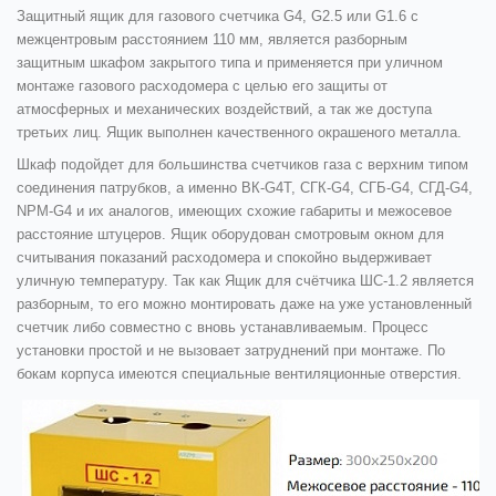
Защитный
ящик для газового счетчика
G4, G2.5 или G1.6 c
межцентровым расстоянием 110 мм, является разборным
защитным шкафом закрытого типа и применяется при уличном
монтаже газового расходомера с целью его защиты от
атмосферных и механических воздействий, а так же доступа
третьих лиц. Ящик выполнен качественного окрашеного металла.
Шкаф подойдет для большинства счетчиков газа с верхним типом
соединения патрубков, а именно ВК-G4Т, СГК-G4, СГБ-G4, СГД-G4,
NPM-G4 и их аналогов, имеющих схожие габариты и межосевое
расстояние штуцеров. Ящик оборудован смотровым окном для
считывания показаний расходомера и спокойно выдерживает
уличную температуру. Так как
Ящик для счётчика ШС-1.2
является
разборным, то его можно монтировать даже на уже установленный
счетчик либо совместно с вновь устанавливаемым. Процесс
установки простой и не вызовает затруднений при монтаже. По
бокам корпуса имеются специальные вентиляционные отверстия.