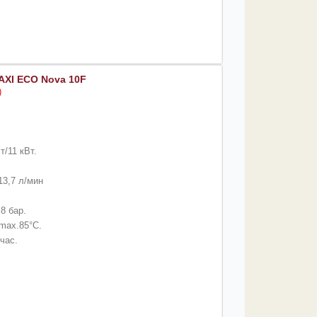
AXI ECO Nova 10F
)
т/11 кВт.
13,7 л/мин
8 бар.
max.85°C.
/час.