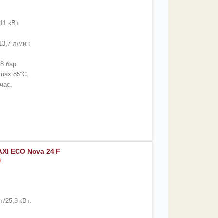
11 кВт.
13,7 л/мин
8 бар.
max.85°C.
/час.
XI ECO Nova 24 F
)
/25,3 кВт.