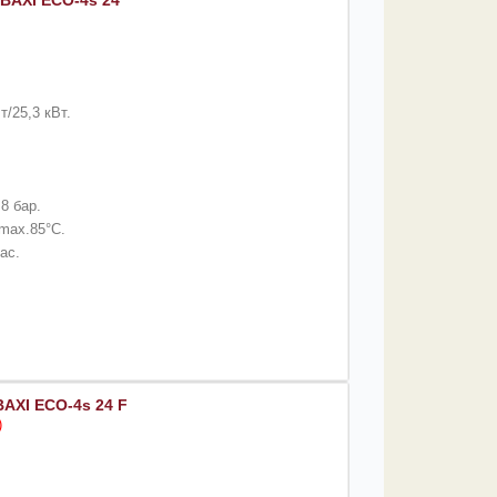
BAXI ECO-4s 24
/25,3 кВт.
8 бар.
max.85°C.
ас.
AXI ECO-4s 24 F
)