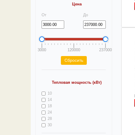
Цена
От
До
3000
120000
237000
Тепловая мощность (кВт)
10
14
18
24
28
30