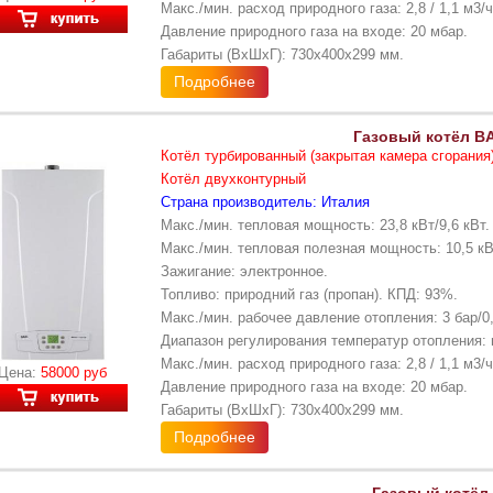
Макс./мин. расход природного газа: 2,8 / 1,1 м3/ч
Давление природного газа на входе: 20 мбар.
Габариты (ВхШхГ): 730х400x299 мм.
Подробнее
Газовый котёл BA
Котёл турбированный (закрытая камера сгорания
Котёл двухконтурный
Страна производитель: Италия
Макс./мин. тепловая мощность: 23,8 кВт/9,6 кВт.
Макс./мин. тепловая полезная мощность: 10,5 кВт
Зажигание: электронное.
Топливо: природний газ (пропан). КПД: 93%.
Макс./мин. рабочее давление отопления: 3 бар/0,
Диапазон регулирования температур отопления: 
Макс./мин. расход природного газа: 2,8 / 1,1 м3/ч
Цена:
58000 руб
Давление природного газа на входе: 20 мбар.
Габариты (ВхШхГ): 730х400х299 мм.
Подробнее