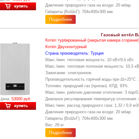
Давление природного газа на входе: 20 мбар.
Габариты (ВхШхГ): 704х400х300 мм.
Подробнее
Газовый котёл B
Котёл турбированный (закрытая камера сгорания
Котёл Двухконтурный
Страна производитель: Турция
Макс./мин. тепловая мощность: 10 кВт/9,6 кВт.
Макс./мин. тепловая полезная мощность: 10,5 кВ
Зажигание: электронное.
Производительность горячей воды при Δt=25°С: 
Топливо: природний газ (пропан). КПД: 93%.
Макс./мин. рабочее давление отопления: 3 бар/0,
Цена:
53000 руб
Диапазон регулирования температур отопления: 
Макс./мин. расход природного газа: 1,32 / 0,9 м3
Давление природного газа на входе: 20 мбар.
Габариты (ВхШхГ): 704х400х300 мм.
Вес: 29 кг.
Подробнее