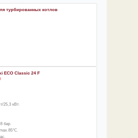
ля турбированных котлов
i ECO Classic 24 F
)
/25,3 кВт.
8 бар.
max.85°C.
ас.