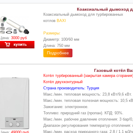
Коаксиальный дымоход д
Коаксиальный дымоход для турбированных
котлов
BAXI
Размеры:
Цена:
3000 руб
Диаметр: 100/60 мм
Длина: 750 мм
Подробнее
Газовый котёл Bax
Котёл турбированный (закрытая камера сгорания
Котёл двухконтурный
Страна производитель: Турция
Макс./мин. тепловая мощность: 23,8 кВт/9,6 кВт.
Макс./мин. тепловая полезная мощность: 10,5 кВт
Зажигание: электронное.
Топливо: природний газ (пропан). КПД: 93%.
Макс./мин. рабочее давление отопления: 3 бар/0,
Диапазон регулирования температур отопления: 
Макс./мин. расход природного газа: 2,8 / 1,1 м3/ч
Цена:
49000 руб