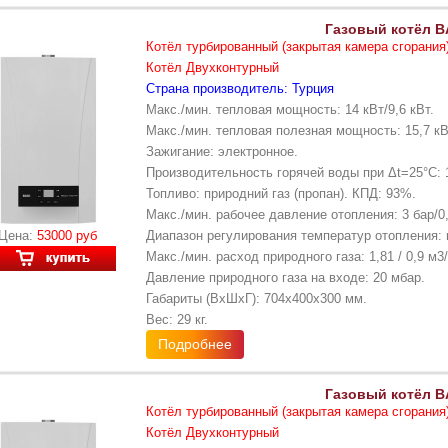
Газовый котёл B
Котёл турбированный (закрытая камера сгорания
Котёл Двухконтурный
Страна производитель: Турция
Макс./мин. тепловая мощность: 14 кВт/9,6 кВт.
Макс./мин. тепловая полезная мощность: 15,7 кВ
Зажигание: электронное.
Производительность горячей воды при Δt=25°С: 
Топливо: природний газ (пропан). КПД: 93%.
Макс./мин. рабочее давление отопления: 3 бар/0,
Цена:
53000 руб
Диапазон регулирования температур отопления: 
Макс./мин. расход природного газа: 1,81 / 0,9 м3
Давление природного газа на входе: 20 мбар.
Габариты (ВхШхГ): 704х400х300 мм.
Вес: 29 кг.
Подробнее
Газовый котёл B
Котёл турбированный (закрытая камера сгорания
Котёл Двухконтурный