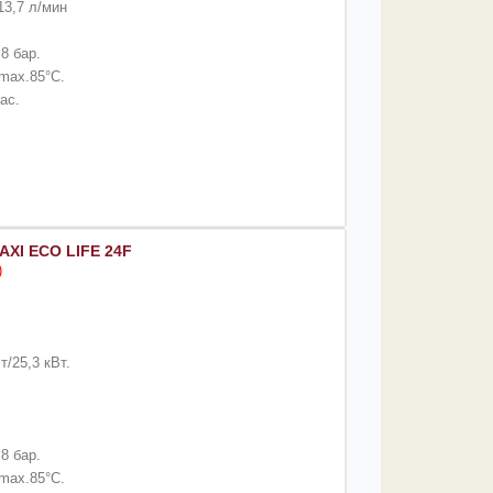
13,7 л/мин
8 бар.
max.85°C.
ас.
AXI ECO LIFE 24F
)
/25,3 кВт.
8 бар.
max.85°C.