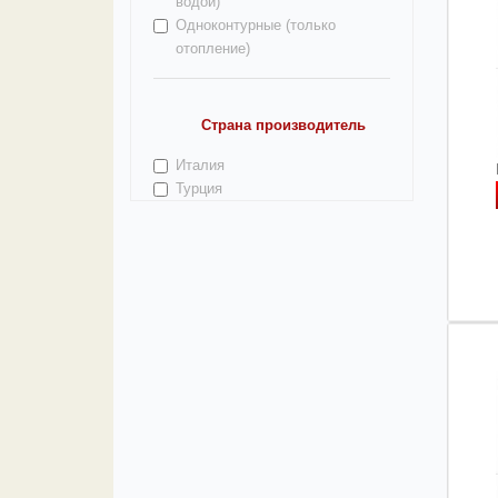
водой)
Одноконтурные (только
отопление)
Страна производитель
Италия
Турция