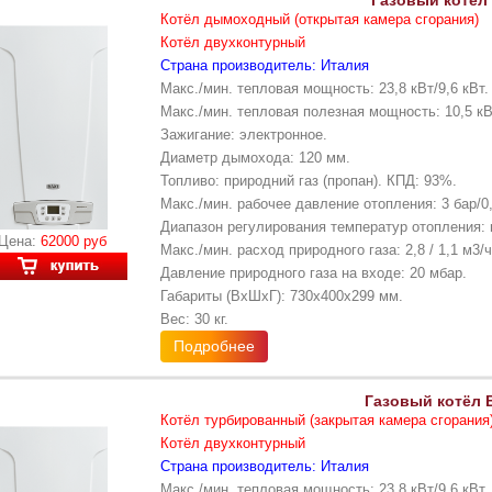
Газовый котёл 
Котёл дымоходный (открытая камера сгорания)
Котёл двухконтурный
Страна производитель: Италия
Макс./мин. тепловая мощность: 23,8 кВт/9,6 кВт.
Макс./мин. тепловая полезная мощность: 10,5 кВт
Зажигание: электронное.
Диаметр дымохода: 120 мм.
Топливо: природний газ (пропан). КПД: 93%.
Макс./мин. рабочее давление отопления: 3 бар/0,
Диапазон регулирования температур отопления: 
Цена:
62000 руб
Макс./мин. расход природного газа: 2,8 / 1,1 м3/ч
Давление природного газа на входе: 20 мбар.
Габариты (ВхШхГ): 730х400x299 мм.
Вес: 30 кг.
Подробнее
Газовый котёл B
Котёл турбированный (закрытая камера сгорания
Котёл двухконтурный
Страна производитель: Италия
Макс./мин. тепловая мощность: 23,8 кВт/9,6 кВт.