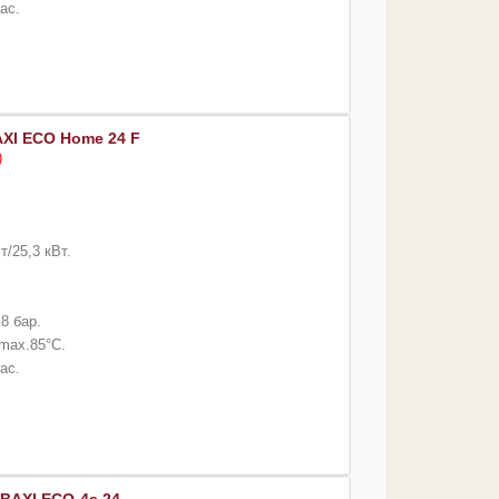
ас.
XI ECO Home 24 F
)
/25,3 кВт.
8 бар.
max.85°C.
ас.