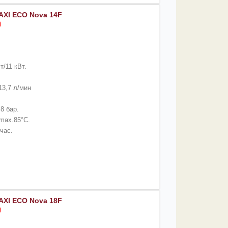
AXI ECO Nova 14F
)
т/11 кВт.
13,7 л/мин
8 бар.
max.85°C.
/час.
AXI ECO Nova 18F
)