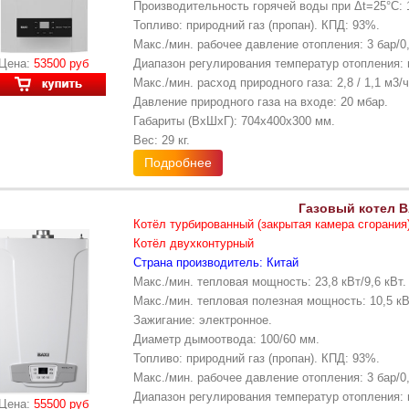
Производительность горячей воды при Δt=25°С: 
Топливо: природний газ (пропан). КПД: 93%.
Макс./мин. рабочее давление отопления: 3 бар/0,
Цена:
53500 руб
Диапазон регулирования температур отопления: 
Макс./мин. расход природного газа: 2,8 / 1,1 м3/ч
Давление природного газа на входе: 20 мбар.
Габариты (ВхШхГ): 704х400х300 мм.
Вес: 29 кг.
Подробнее
Газовый котел B
Котёл турбированный (закрытая камера сгорания
Котёл двухконтурный
Страна производитель: Китай
Макс./мин. тепловая мощность: 23,8 кВт/9,6 кВт.
Макс./мин. тепловая полезная мощность: 10,5 кВт
Зажигание: электронное.
Диаметр дымоотвода: 100/60 мм.
Топливо: природний газ (пропан). КПД: 93%.
Макс./мин. рабочее давление отопления: 3 бар/0,
Диапазон регулирования температур отопления: 
Цена:
55500 руб