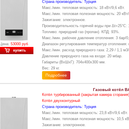
Страна производитель: Турция
Макс./мин. тепловая мощность: 18 кВт/9,6 кВт.
Макс./мин. тепловая полезная мощность: 20 кВт/
Зажигание: электронное.
Производительность горячей воды при Δt=25°С: 
Топливо: природний газ (пропан). КПД: 93%.
Макс./мин. рабочее давление отопления: 3 бар/0,
Цена:
53000 руб
Диапазон регулирования температур отопления: 
Макс./мин. расход природного газа: 2,29 / 1,1 м3
Давление природного газа на входе: 20 мбар.
Габариты (ВхШхГ): 704х400х300 мм.
Вес: 29 кг.
Подробнее
Газовый котёл BA
Котёл турбированный (закрытая камера сгорания
Котёл двухконтурный
Страна производитель: Турция
Макс./мин. тепловая мощность: 23,8 кВт/9,6 кВт.
Макс./мин. тепловая полезная мощность: 10,5 кВт
Зажигание: электронное.